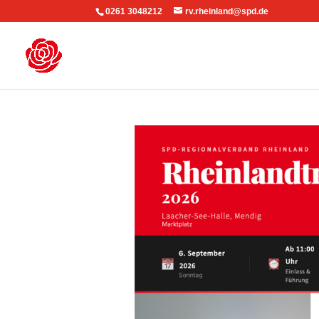
0261 3048212
rv.rheinland@spd.de