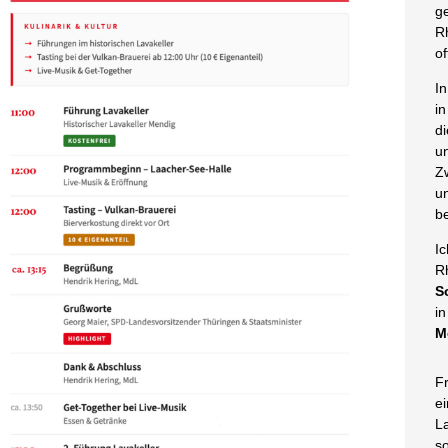
g
R
of
I
i
d
u
Z
u
b
I
R
S
i
M
F
e
L
s