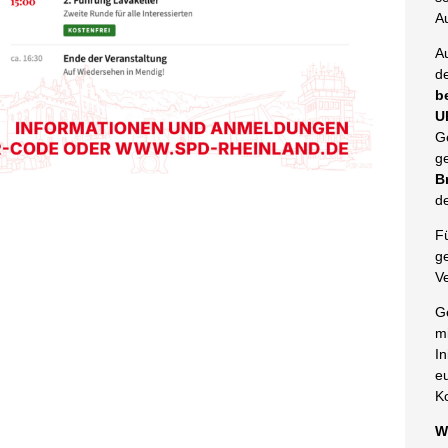
A
A
d
b
U
G
g
B
d
Fü
g
V
G
mi
I
e
K
W