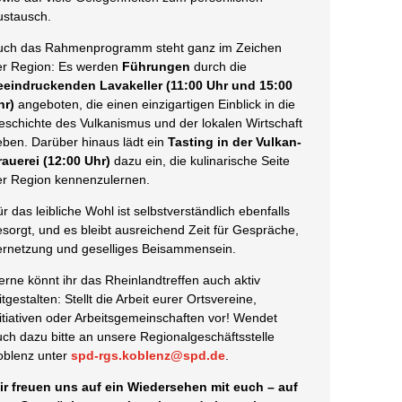
ustausch.
uch das Rahmenprogramm steht ganz im Zeichen
er Region: Es werden
Führungen
durch die
eeindruckenden Lavakeller (11:00 Uhr und 15:00
hr)
angeboten, die einen einzigartigen Einblick in die
eschichte des Vulkanismus und der lokalen Wirtschaft
eben. Darüber hinaus lädt ein
Tasting in der Vulkan-
rauerei (12:00 Uhr)
dazu ein, die kulinarische Seite
er Region kennenzulernen.
r das leibliche Wohl ist selbstverständlich ebenfalls
esorgt, und es bleibt ausreichend Zeit für Gespräche,
ernetzung und geselliges Beisammensein.
erne könnt ihr das Rheinlandtreffen auch aktiv
tgestalten: Stellt die Arbeit eurer Ortsvereine,
nitiativen oder Arbeitsgemeinschaften vor! Wendet
uch dazu bitte an unsere Regionalgeschäftsstelle
oblenz unter
spd-rgs.koblenz@spd.de
.
ir freuen uns auf ein Wiedersehen mit euch – auf