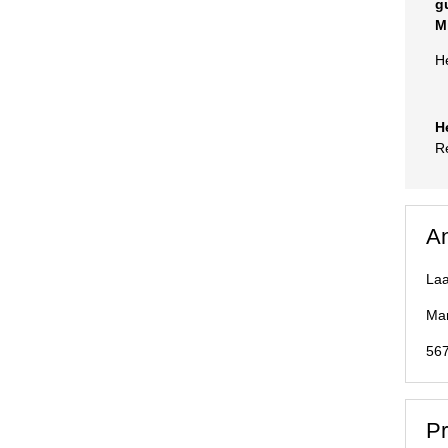
g
M
H
H
R
An
Laa
Mar
56
P