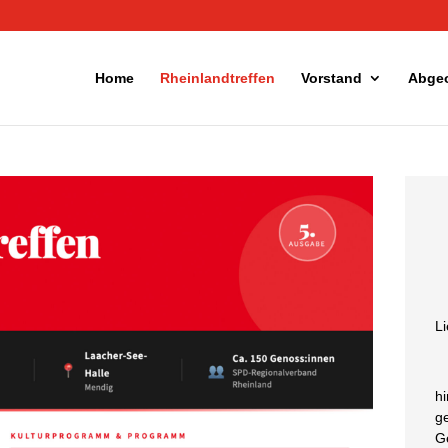
Home
Rheinlandtreffen
Vorstand
Abge
L
hi
ge
G