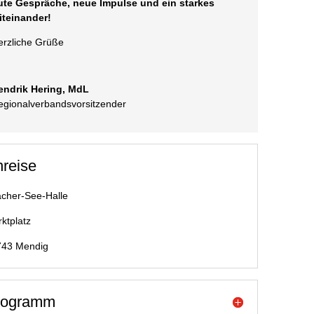
ute Gespräche, neue Impulse und ein starkes
iteinander!
erzliche Grüße
endrik Hering, MdL
egionalverbandsvorsitzender
reise
cher-See-Halle
ktplatz
743 Mendig
rogramm