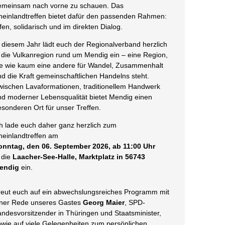
emeinsam nach vorne zu schauen. Das
heinlandtreffen bietet dafür den passenden Rahmen:
fen, solidarisch und im direkten Dialog.
n diesem Jahr lädt euch der Regionalverband herzlich
n die Vulkanregion rund um Mendig ein – eine Region,
ie wie kaum eine andere für Wandel, Zusammenhalt
nd die Kraft gemeinschaftlichen Handelns steht.
wischen Lavaformationen, traditionellem Handwerk
nd moderner Lebensqualität bietet Mendig einen
esonderen Ort für unser Treffen.
ch lade euch daher ganz herzlich zum
heinlandtreffen am
onntag, den 06. September 2026, ab 11:00 Uhr
n die
Laacher-See-Halle, Marktplatz in 56743
endig
ein.
reut euch auf ein abwechslungsreiches Programm mit
iner Rede unseres Gastes
Georg Maier
, SPD-
andesvorsitzender in Thüringen und Staatsminister,
owie auf viele Gelegenheiten zum persönlichen